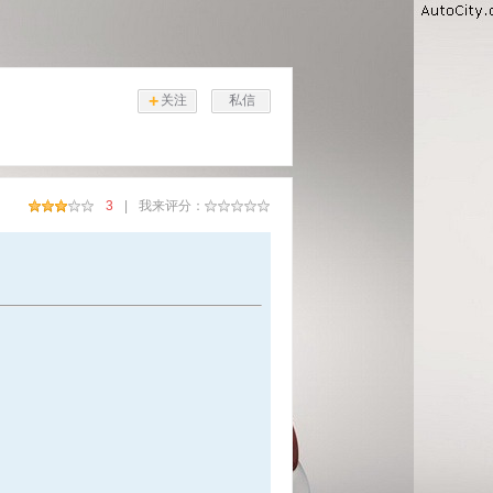
+
关注
私信
3
|
我来评分：