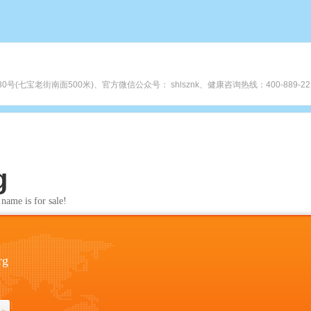
宝老街南面500米)、官方微信公众号： shlsznk、健康咨询热线：400-889-2219、htt