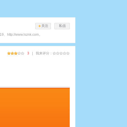
+
关注
私信
p://www.lsznk.com。
3
|
我来评分：