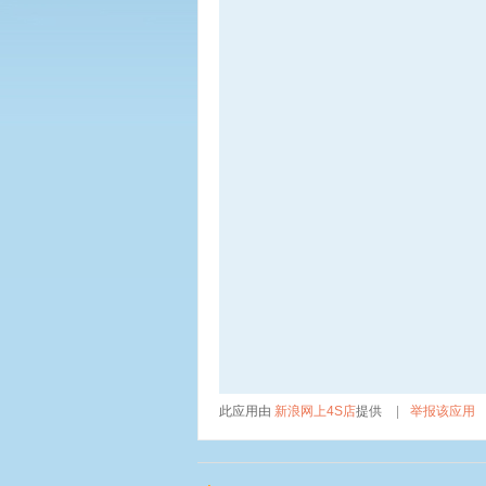
此应用由
新浪网上4S店
提供
|
举报该应用