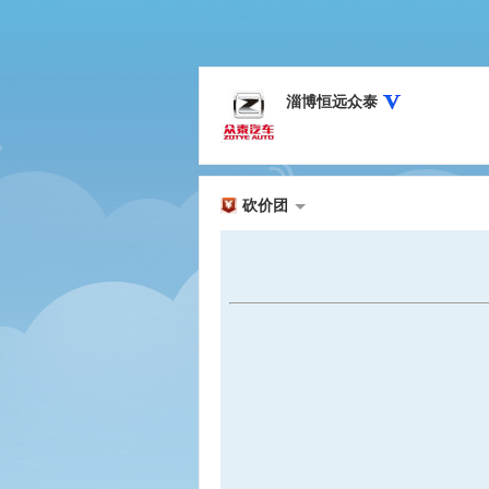
淄博恒远众泰
砍价团