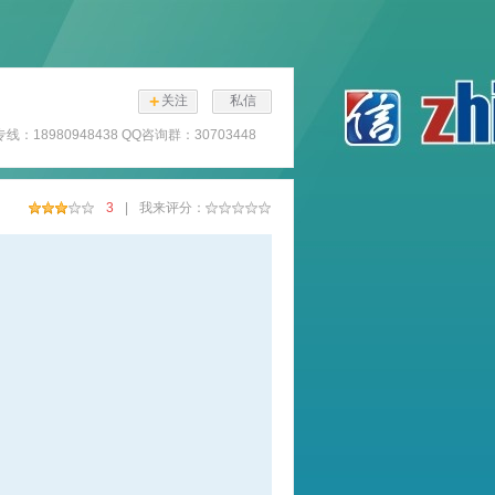
+
关注
私信
：18980948438 QQ咨询群：30703448
3
|
我来评分：