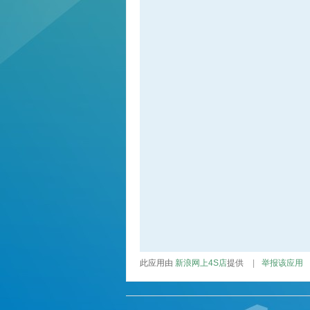
此应用由
新浪网上4S店
提供
|
举报该应用